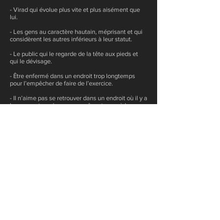
- Virad qui évolue plus vite et plus aisément que
lui.
- Les gens au caractère hautain, méprisant et qui
considèrent les autres inférieurs à leur statut.
- Le public qui le regarde de la tête aux pieds et
qui le dévisage.
- Être enfermé dans un endroit trop longtemps
pour l’empêcher de faire de l’exercice.
- Il n’aime pas se retrouver dans un endroit où il y a
beaucoup trop de gens en même temps à la
même place, il est un peu sauvage.
- La danse, notamment s’il y est forcé.
- Le magasinage pour des vêtements.
- Avoir à effectuer les basses et sales besognes,
comme un vol ou un meurtre qu’il juge inutile.
- Il déteste la couleur rose, il n’en portera jamais et
n’apprécie guère les couleurs qui flashent.
- Les films qu’il n’aime pas sont ceux de top-
modèles, de princesses, d’amours exagérés et les
téléréalités (les films de filles quoi).