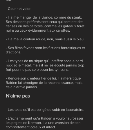
- Courir et voler.
- Il aime manger de la viande, comme du steak.
Ses desserts préférés sont ceux qui contient des
cerises ou des carottes, comme les gâteaux forêt
noire ou ceux évidemment aux carottes.
- Il aime la couleur rouge, noir, mais aussi le bleu.
- Ses films favoris sont les fictions fantastiques et
d’actions.
- Les types de musique qu’il préfère sont le hard
rock et le métal, mais il ne les écoute jamais trop
fort pour ne pas se blesser les tympans.
- Rendre son créateur fier de lui. Il aimerait que
Raiden lui témoigne de la reconnaissance, mais
cela n’arrive jamais.
N'aime pas
- Les tests qu’il est obligé de subir en laboratoire.
- L’acharnement qu’a Raiden à vouloir surpasser
les projets de Kremon. Il a une aversion de son
comportement odieux et infect.