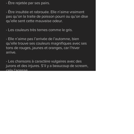
- Être rejetée par ses pairs.
- Être insultée et rabrouée. Elle n’aime vraiment
pas qu’on la traite de poisson pourri ou qu’on dise
qu’elle sent cette mauvaise odeur.
- Les couleurs très ternes comme le gris.
- Elle n’aime pas l’arrivée de l’automne, bien
qu’elle trouve ses couleurs magnifiques avec ses
tons de rouges, jaunes et oranges, car l’hiver
arrive.
- Les chansons à caractère vulgaires avec des
jurons et des injures. S’il y a beaucoup de scream,
cela l’agasse.
- Les films très violents et misogynes.
Formations
• Durant ses études secondaires, Marina s’est
inscrite à des cours d’arts dramatiques plus
poussés que ceux donnés en classes régulières.
• Elle a déjà suivi des cours de danse.
• En étude supérieure, Marina a étudié en
botanique intensive, regroupant aussi la
mycologie, la cryptogamie et plus tard l’algologie.